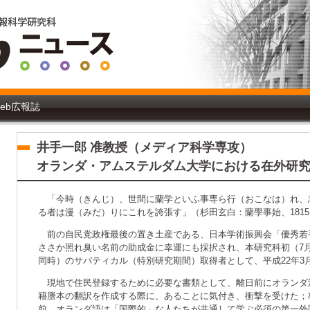
eb広報誌
井手一郎 准教授（メディア科学専攻）
オランダ・アムステルダム大学における在外研
「今時（きんじ）、世間に蘭学といふ事専ら行（おこなは）れ、
る者は漫（みだ）りにこれを誇張す」（杉田玄白：蘭學事始、1815
前の自民党政権最後の置き土産である、日本学術振興会「優秀若
ささか照れ臭い名前の助成金に幸運にも採択され、本研究科初（7月
同時）のサバティカル（特別研究期間）取得者として、平成22年3
現地で住民登録するために必要な書類として、離日前にオランダ
籍謄本の翻訳を作成する際に、あることに気付き、衝撃を受けた；杉
前、オランダ語は「国際的」な人たちが共通して学ぶ必須の第一外