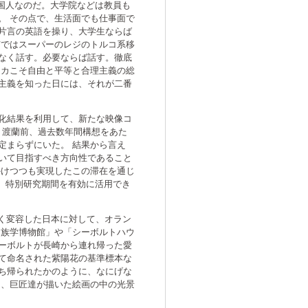
国人なのだ。大学院などは教員も
。 その点で、生活面でも仕事面で
片言の英語を操り、大学生ならば
市ではスーパーのレジのトルコ系移
なく話す。必要ならば話す。徹底
リカこそ自由と平等と合理主義の総
主義を知った日には、それが二番
化結果を利用して、新たな映像コ
だ。 渡蘭前、過去数年間構想をあた
定まらずにいた。 結果から言え
いて目指すべき方向性であること
かけつつも実現したこの滞在を通じ
、特別研究期間を有効に活用でき
きく変容した日本に対して、オラン
民族学博物館」や「シーボルトハウ
ーボルトが長崎から連れ帰った愛
て命名された紫陽花の基準標本な
ち帰られたかのように、なにげな
も、巨匠達が描いた絵画の中の光景