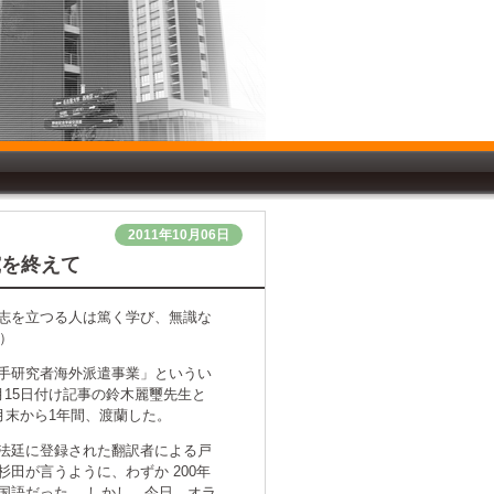
2011年10月06日
究を終えて
志を立つる人は篤く学び、無識な
）
手研究者海外派遣事業」というい
15日付け記事の鈴木麗璽先生と
月末から1年間、渡蘭した。
法廷に登録された翻訳者による戸
田が言うように、わずか 200年
国語だった。 しかし、今日、オラ