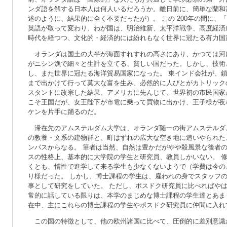
ンダ語を解する日本人は何人いるだろうか。離日前に、簡単な蘭和
述のように、結果的に全く不要だったが）。 この 200年の間に、
英語が取って変わり、わが国は、明治維新、太平洋戦争、高度経済
時代を経つつ、文化的・経済的には紛れもなく世界に冠たる有力国
オランダは国土の大半が海面すれすれの高さにあり、かつては河
がニシン漁で細々と生計を立てる、貧しい国だった。しかし、技術
し、また世界に冠たる海洋貿易国家になった。 東インド会社が、
まで出かけて行って莫大な富を生み、必然的に人びとがカトリック
スタントに改宗した結果、アメリカに先んじて、世界初の市民国家
こそ王国だが、女王陛下が市電に乗って買物に出かけ、王子様が夜
ケンを片手に踊るのだ。
滞在先のアムステルダム大学は、オランダ随一の街アムステルダ
の教養・文系の建物群と、町はずれの広大な空き地に追いやられた
ンパスからなる。 筆者は当然、自然は豊かだがやや殺風景な後者
スの性格上、基本的に大学院の学生と研究員、教員しかいない。 
くとも、惰性で進学して来る学生も少なくないようで（学費は今の
り様だった。 しかし、博士課程の学生は、雇われの身でスタッフ
事として研究をしていた。 ただし、ポスドク研究員に比べればや
常的に話している限りは、本学のまじめな博士課程の学生達とあま
在中、主にこれらの博士課程の学生やポスドク研究員に仲間に入れ
この国の特徴として、他の欧州諸国に比べて、圧倒的に差別意識