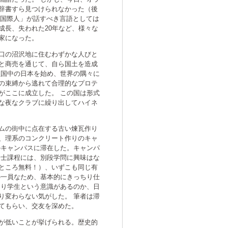
辞書すら見つけられなかった（後
「国際人」が話すべき言語としては
成長、失われた20年など、様々な
家になった。
口の沼沢地に住むわずかな人びと
と商売を通じて、自ら国土を造成
鎖国中の日本を始め、世界の隅々に
の束縛から逃れて合理的なプロテ
がここに成立した。 この国は形式
な夜なクラブに繰り出してハイネ
ムの街中に点在する古い煉瓦作り
、理系のコンクリート作りのキャ
のキャンパスに滞在した。キャンパ
修士課程には、別段学問に興味はな
ところ無料！）、いずこも同じ有
の一員なため、基本的にきっちり仕
はり学生という意識があるのか、日
り変わらない気がした。 筆者は滞
てもらい、交友を深めた。
が低いことが挙げられる。歴史的