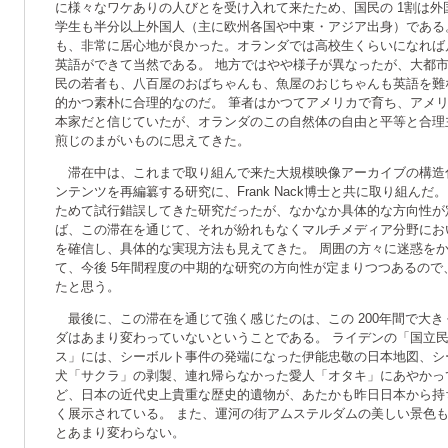
に様々なワケありの人びとを受け入れて来たため、国民の 1割は外
学生も半分以上外国人（主に欧州各国や中東・アジア出身）である
も、非常に居心地が良かった。オランダでは高校生くらいになれば
英語ができて当然である。 地方ではやや様子が異なったが、大都
民の若者も、八百屋のおばちゃんも、魚屋のおじちゃんも英語を難
的かつ素朴に合理的なのだ。 筆者はかつてアメリカで育ち、アメ
本家だと信じていたが、オランダのこの自然体の自由と平等と合理
煎じのまがいものに思えてきた。
滞在中は、これまで取り組んで来た大規模映像アーカイブの構造
ンテンツを再編簒する研究に、Frank Nack博士と共に取り組ん
ためて試行錯誤してきた研究だったが、なかなか具体的な方向性が
ば、この滞在を通じて、それが紛れもなくマルチメディア分野にお
を確信し、具体的な実現方法も見えてきた。 周囲の方々に迷惑を
て、今後 5年間程度の中期的な研究の方向性が定まりつつあるので
たと思う。
最後に、この滞在を通じて強く感じたのは、この 200年間で大
ダはあまり変わっていないということである。 ライデンの「国立
ス」には、シーボルト事件の発端になった伊能忠敬の日本地図、シ
犬「サクラ」の剥製、連れ帰らなかった愛人「オタキ」にあやかっ
ど、日本の近代史上貴重な歴史的遺物が、あたかも昨日日本から持
く展示されている。 また、運河の街アムステルダムの美しい景色
とあまり変わらない。