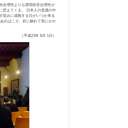
的合理性よりも慣習的非合理性が
に思えてくる。 日本人の意識の中
ダ並みに成熟する日がいつか来る
であればこそ、折に触れて気にかか
（平成23年 8月 1日）