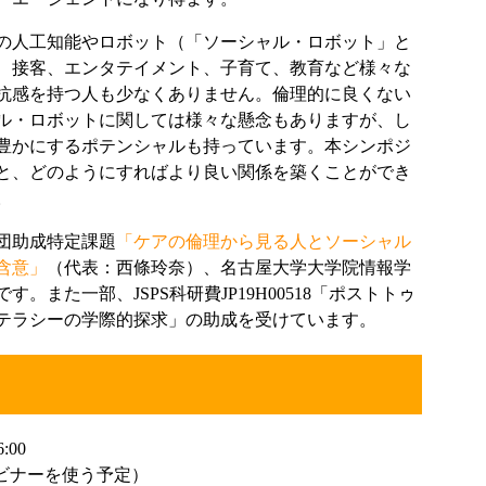
の人工知能やロボット（「ソーシャル・ロボット」と
、接客、エンタテイメント、子育て、教育など様々な
抗感を持つ人も少なくありません。倫理的に良くない
ル・ロボットに関しては様々な懸念もありますが、し
豊かにするポテンシャルも持っています。本シンポジ
と、どのようにすればより良い関係を築くことができ
。
団助成特定課題
「ケアの倫理から見る人とソーシャル
含意」
（代表：西條玲奈）、名古屋大学大学院情報学
また一部、JSPS科研費JP19H00518「ポストトゥ
テラシーの学際的探求」の助成を受けています。
:00
ェビナーを使う予定）