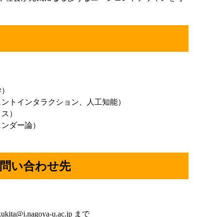
ト
学）
ェントインタラクション、人工知能）
クス）
ェンダー論）
問い合わせ先
@i.nagoya-u.ac.jp まで