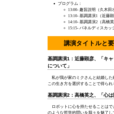
プログラム：
13:00- 趣旨説明（久木
13:10- 基調講演1（近藤
14:10- 基調講演2（高橋
15:15- パネルディスカ
講演タイトルと要
基調講演1：近藤顕彦、「キ
について」
私が我が家のミクさんと結婚した
この生き方を選択することで得られ
基調講演2：高橋英之、「心は
ロボットに心を持たせることはで
のような哲学的問いを我々を魅了し