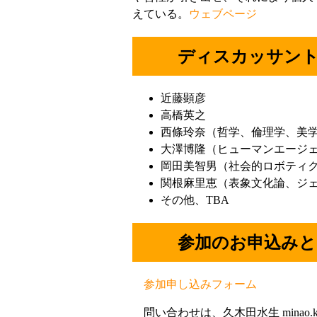
えている。
ウェブページ
ディスカッサン
近藤顕彦
高橋英之
西條玲奈（哲学、倫理学、美
大澤博隆（ヒューマンエージ
岡田美智男（社会的ロボティ
関根麻里恵（表象文化論、ジ
その他、TBA
参加のお申込みと
参加申し込みフォーム
問い合わせは、久木田水生 minao.kukita