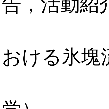
告，活動紹
(1)
おける氷塊
佐藤