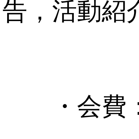
告，活動紹
3
・会費：