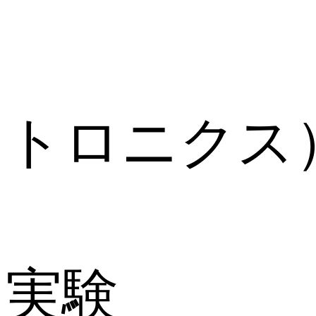
松葉
トロニクス
(4)
実験