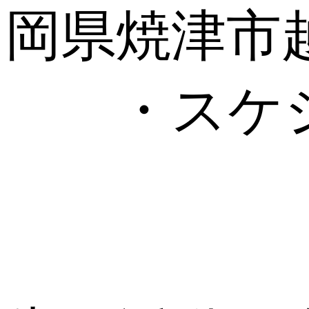
岡県焼津市越
・スケジ
1．
2．研