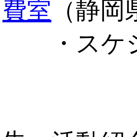
費室
（静岡
・スケジ
1．
2．研