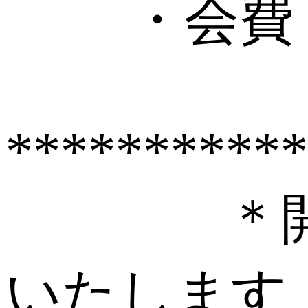
・会費：
***********
＊開催の
いたします