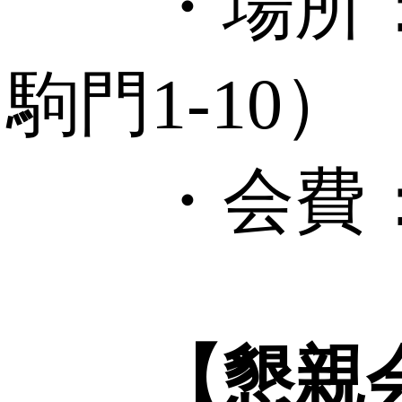
・場所
駒門1-10）
・会費：
【懇親