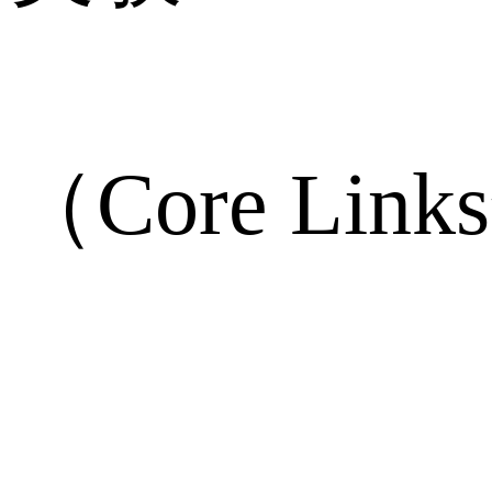
佐々
（Core Li
3
(1