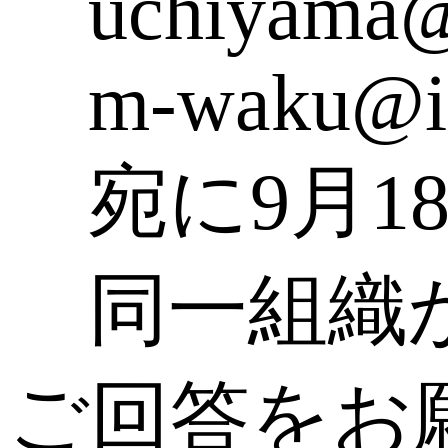
uchiyama@is
m-waku@ima
宛に9月1
同一組織か
ご回答をお