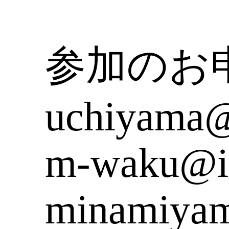
参加のお申
uchiyama@is
m-waku@ima
minamiyama.