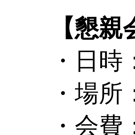
【懇親
・日時：20
・場所
・会費：6