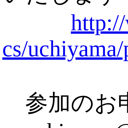
http:/
cs/uchiyama/
参加のお申