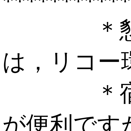
***********
＊懇親会
は，リコー
＊宿泊は
が便利です