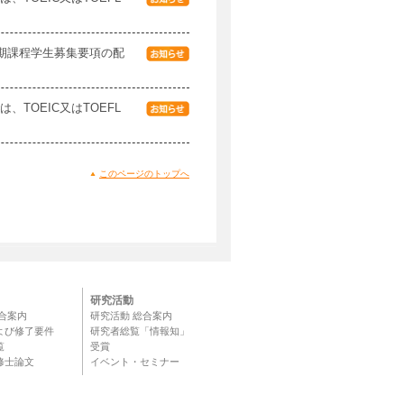
後期課程学生募集要項の配
TOEIC又はTOEFL
このページのトップへ
研究活動
合案内
研究活動 総合案内
よび修了要件
研究者総覧「情報知」
覧
受賞
修士論文
イベント・セミナー