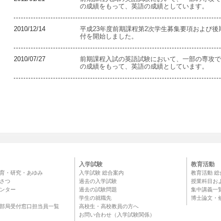
の成績をもって、英語の成績としています。
2010/12/14
平成23年度前期課程第2次学生募集要項および
付を開始しました。
2010/07/27
前期課程入試の英語試験において、一部の専攻では、
の成績をもって、英語の成績としています。
入学試験
教育活動
育・研究・あゆみ
入学試験 総合案内
教育活動 総
さつ
過去の入学試験
授業科目お
ンター
過去の試験問題
集中講義一
学生の就職先
博士論文・
部局受付窓口担当員一覧
高校生・高校教員の方へ
お問い合わせ（入学試験関係）