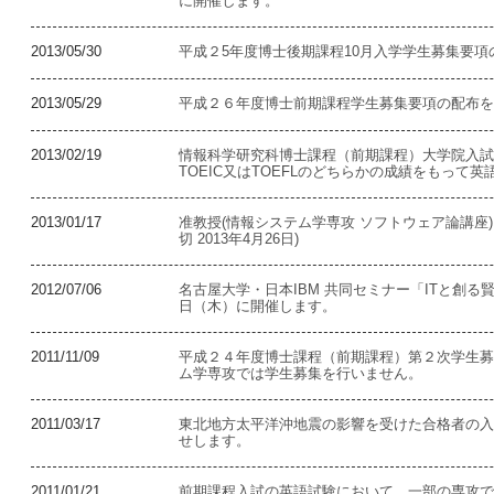
に開催します。
2013/05/30
平成２5年度博士後期課程10月入学学生募集要
2013/05/29
平成２６年度博士前期課程学生募集要項の配布を
2013/02/19
情報科学研究科博士課程（前期課程）大学院入試
TOEIC又はTOEFLのどちらかの成績をもって
2013/01/17
准教授(情報システム学専攻 ソフトウェア論講座
切 2013年4月26日)
2012/07/06
名古屋大学・日本IBM 共同セミナー「ITと創る賢
日（木）に開催します。
2011/11/09
平成２４年度博士課程（前期課程）第２次学生募
ム学専攻では学生募集を行いません。
2011/03/17
東北地方太平洋沖地震の影響を受けた合格者の入
せします。
2011/01/21
前期課程入試の英語試験において、一部の専攻では、