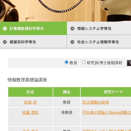
教員
研究員/博士後期課程
情報数理基礎論講座
氏名
職名
研究テーマ
松原 洋
教授
巨大基数の研究
佐藤 潤也
准教授
円分体の理論とBernoulli数