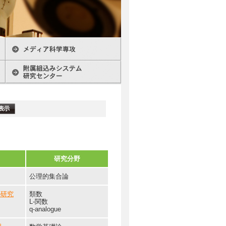
研究分野
公理的集合論
の研究
類数
L-関数
q-analogue