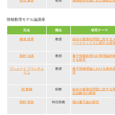
吉信 康夫
教授
無限組合せ論と巨大基数公
情報数理モデル論講座
氏名
職名
研究テーマ
柳浦 睦憲
教授
組合せ最適化問題に対する
ーリスティクスに関する研
西村 治道
教授
量子情報処理の計算理論的
する研究
ブシェーミ フランチェ
教授
量子情報理論における基本
スコ
究
胡 艶楠
助教
組合せ最適化問題に対する
近似解法の開発
岡村 和弥
特任助教
場の量子論の研究