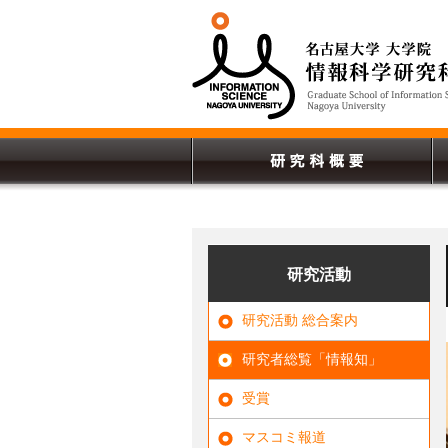
研究活動
研究活動 総合案内
研究者総覧「情報知」
受賞
マスコミ報道