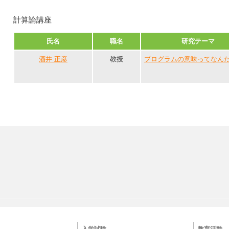
計算論講座
氏名
職名
研究テーマ
酒井 正彦
教授
プログラムの意味ってなん