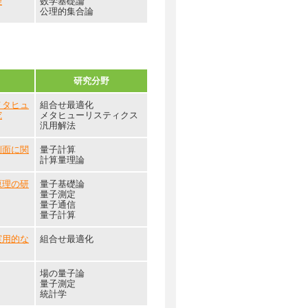
理
数学基礎論
公理的集合論
研究分野
メタヒュ
組合せ最適化
究
メタヒューリスティクス
汎用解法
側面に関
量子計算
計算量理論
原理の研
量子基礎論
量子測定
量子通信
量子計算
実用的な
組合せ最適化
場の量子論
量子測定
統計学