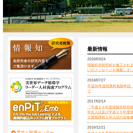
最新情報
2020/03/24
情報科学研究科を修了され
いのメッセージを掲載しま
2018/07/27
平成30年度授業料免除申請
て
2017/02/14
「平成２９年度情報学研究
学生入試及び平成２９年度
士後期課程２月入試の合格
2016/11/21
専攻と附属センター