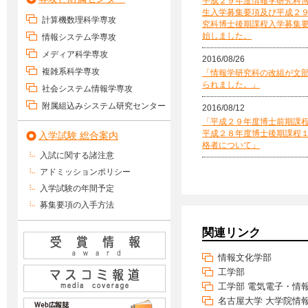
平成２９年度情報学研究科
生入学募集要項及び平成２
計算機数理科学専攻
究科博士後期課程入学募集
始しました。
情報システム学専攻
メディア科学専攻
2016/08/26
複雑系科学専攻
「情報学研究科の改組が文
られました。」
社会システム情報学専攻
附属組込みシステム研究センター
2016/08/12
「平成２９年度博士前期課
平成２８年度博士後期課程
入学試験 総合案内
格者について」
入試に関する諸注意
アドミッションポリシー
入学試験の年間予定
募集要項の入手方法
関連リンク
情報文化学部
工学部
工学部 電気電子・情
名古屋大学 大学院情